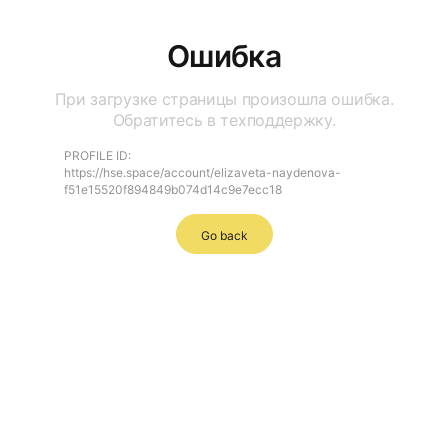
Ошибка
При загрузке страницы произошла ошибка.
Обратитесь в техподдержку.
PROFILE ID:
https://hse.space/account/elizaveta-naydenova-
f51e15520f894849b074d14c9e7ecc18
Go back