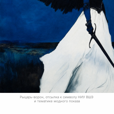
Рыцарь-ворон, отсылка к символу НИУ ВШЭ 
и тематике модного показа