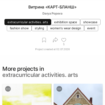
Витрина «КАРТ-БЛАНШ»
Darya Popova
extracurricular activities. arts
exhibition space
showcase
fashion show
styling
women's wear design
event
5
Project created at
02.07.2026
More projects in
extracurricular activities. arts