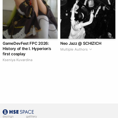
GameDevFest FPC 2026:
Neo Jazz @ SCHIZICH
History of the I. Hyperion’s
Multiple Authors
first cosplay
Kseniya Kuvardina
deziiign
gallllery