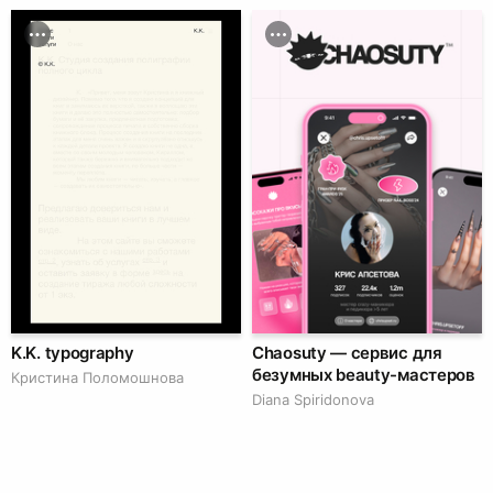
K.K. typography
Chaosuty — сервис для
безумных beauty-мастеров
Кристина Поломошнова
Diana Spiridonova