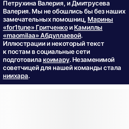
Петрухина Валерия, и Дмитрусева
Валерия. Мы не обошлись бы без наших
замечательных помошниц,
Марины
«for1tune» Гритченко
и
Камиллы
«maomilaa» Абдуллаевой
.
Иллюстрации и некоторый текст
к постам в социальные сети
подготовила
коимару
. Незаменимой
советчицей для нашей команды стала
ниихара
.