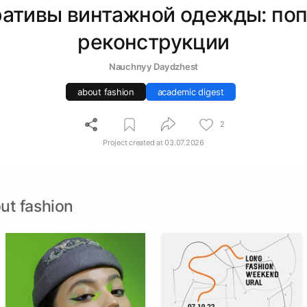
ативы винтажной одежды: по
реконструкции
Nauchnyy Daydzhest
about fashion
academic digest
2
Project created at
03.07.2026
ut fashion