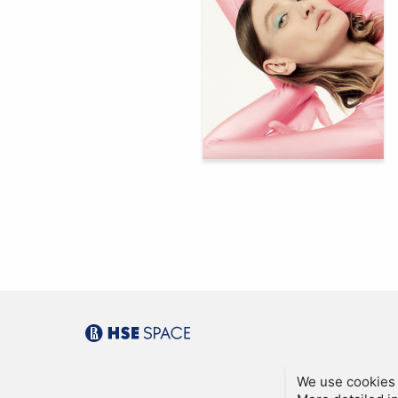
95
Anzor Kankulov
We use cookies 