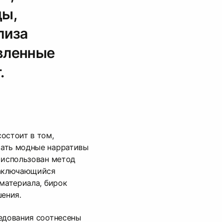
ды,
лиза
овленные
.
остоит в том,
ать модные нарративы
 использован метод
заключающийся
 материала, бирок
шения.
едования соотнесены