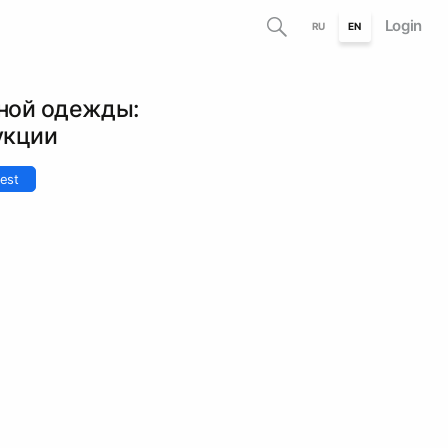
Login
RU
EN
ной одежды:
укции
est