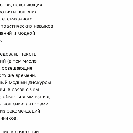
кстов, поясняющих
вания и ношения
 е. связанного
 практических навыков
даний и модной
.
ледованы тексты
ий (в том числе
), освещающие
ого же времени.
ный модный дискурсы
й, в связи с чем
е объективным взгляд
 к ношению авторами
 из рекомендаций
нников.
ания в сочетании