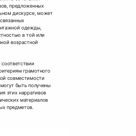
вов, предложенных
ьном дискурсе, может
 связанных
интажной одежды,
стностью в той или
иной возрастной
о соответствии
ритериям грамотного
кой совместимости
 могут быть получены
ия этих нарративов
фических материалов
ых предметов.