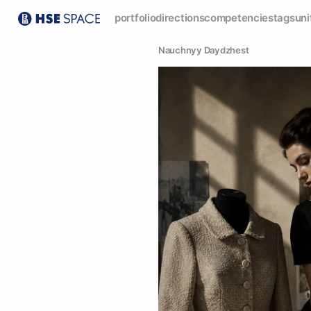
portfolio
directions
competencies
tags
uni
Nauchnyy Daydzhest