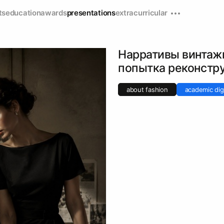
ts
education
awards
presentations
extracurricular
Нарративы винтаж
попытка реконстр
about fashion
academic dig