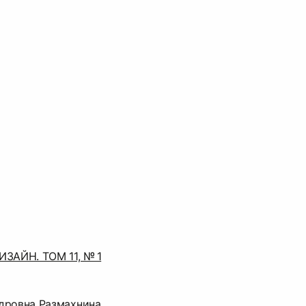
АЙН. ТОМ 11, № 1
дровна Размахнина,