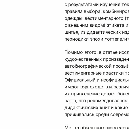
с результатами изучения те
правила выбора, комбиниро
одежды, вестиментарного (т.
с внешним видом) этикета и
шитья, из дидактических из
периодики эпохи «оттепели»
Помимо этого, в статье исс
художественных произведен
автобиографической прозы
вестиментарные практики т
Официальный и неофициаль
имеют ряд сходств и различи
их привлечение делает боле
на то, что рекомендовалось
дидактических книг и какие
приживались среди совреме
Метод объектного исследов