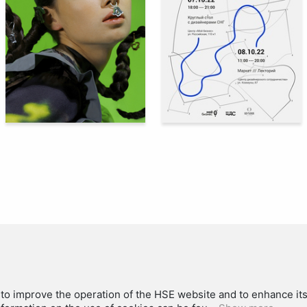
67
48
Aisylu Galieva
Elena Ermakovishna
to improve the operation of the HSE website and to enhance its 