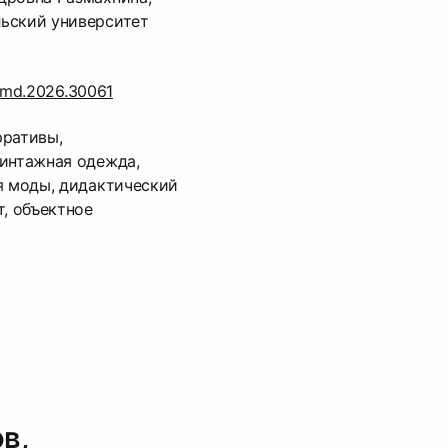
ьский университет
/cmd.2026.30061
рративы,
винтажная одежда,
я моды, дидактический
т, объектное
в,