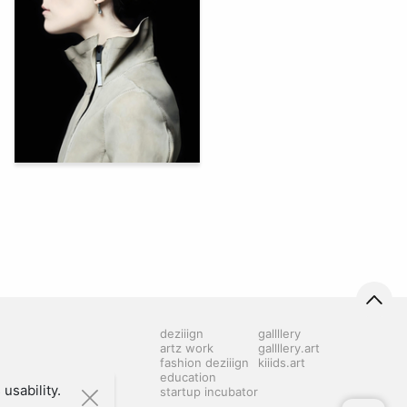
45
Anzor Kankulov
deziiign
gallllery
artz work
gallllery.art
fashion deziiign
kiiids.art
education
usability.
startup incubator