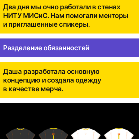
Два дня мы очно работали в стенах
НИТУ МИСиС. Нам помогали менторы
и приглашенные спикеры.
Разделение обязанностей
Даша разработала основную
концепцию и создала одежду
в качестве мерча.