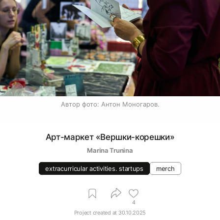
Автор фото: Антон Моногаров.
Арт-маркет «Вершки-корешки»
Marina Trunina
extracurricular activities. startups
merch
4
Project created at
30.10.2025