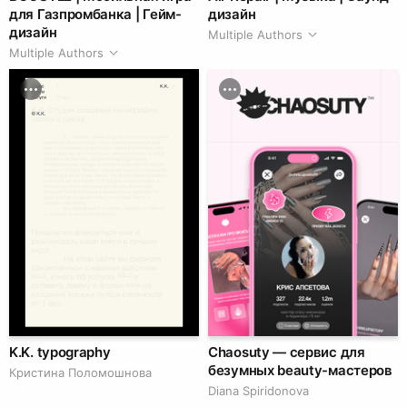
для Газпромбанка | Гейм-
дизайн
дизайн
Multiple Authors
Multiple Authors
K.K. typography
Chaosuty — сервис для
безумных beauty-мастеров
Кристина Поломошнова
Diana Spiridonova