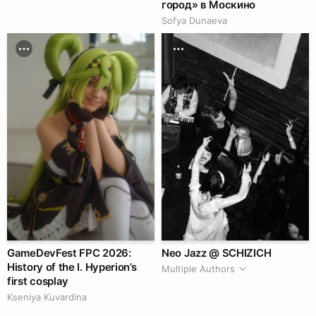
город» в Москино
Sofya Dunaeva
GameDevFest FPC 2026:
Neo Jazz @ SCHIZICH
History of the I. Hyperion’s
Multiple Authors
first cosplay
Kseniya Kuvardina