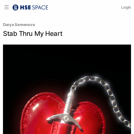
Login
Darya Semenova
Stab Thru My Heart