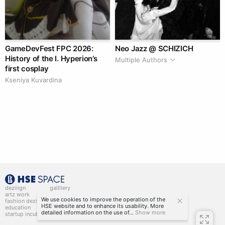
GameDevFest FPC 2026:
Neo Jazz @ SCHIZICH
History of the I. Hyperion’s
Multiple Authors
first cosplay
Kseniya Kuvardina
deziiign
gallllery
artz work
gallllery.art
We use cookies to improve the operation of the
fashion deziiign
kiiids.art
HSE website and to enhance its usability. More
education
detailed information on the use of...
Show more
startup incubator