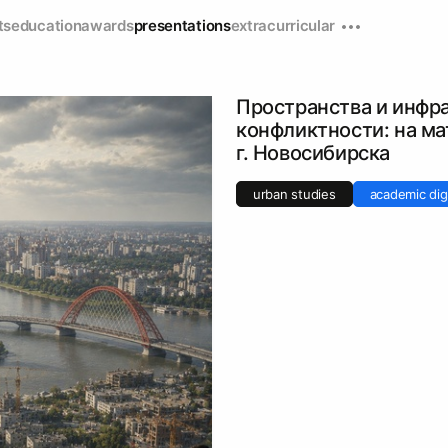
ts
education
awards
presentations
extracurricular
Пространства и инфр
конфликтности: на м
г. Новосибирска
urban studies
academic dig