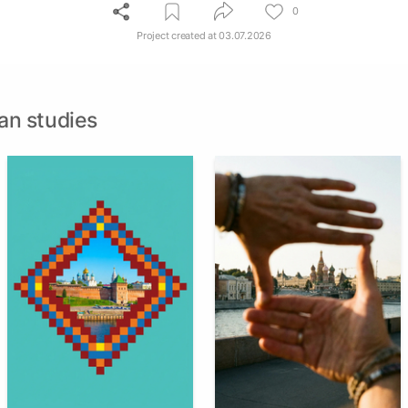
0
Project created at
03.07.2026
an studies
1
1
Multiple Authors
Multiple Authors