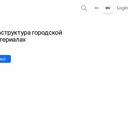
Login
RU
EN
аструктура городской
атериалах
est