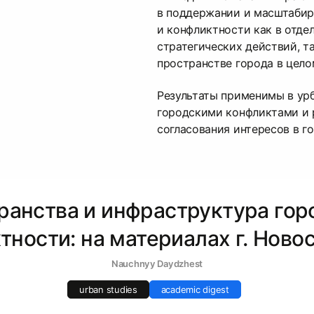
в поддержании и масштабир
и конфликтности как в отде
стратегических действий, т
пространстве города в цело
Результаты применимы в урб
городскими конфликтами и 
согласования интересов в г
ранства и инфраструктура гор
тности: на материалах г. Ново
Nauchnyy Daydzhest
urban studies
academic digest