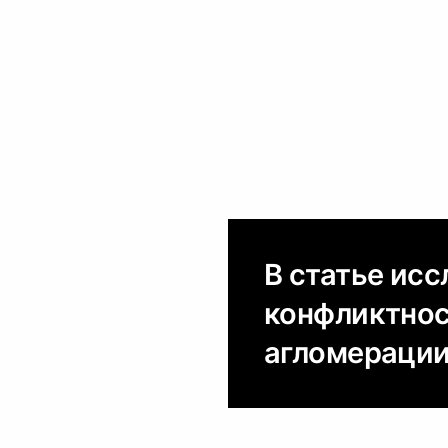
В статье ис
конфликтнос
агломерации