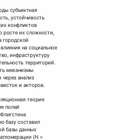
оды субъектная
сть, устойчивость
ких конфликтов
о росте их сложности,
а городской
 влияния на социальное
тво, инфраструктуру
тельность территорий.
ть механизмы
 через анализ
весток и акторов.
еляционная теория
ия полей
 Флигстина
ю базу составил
ой базы данных
агломерации (N =