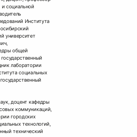
 и социальной
оводитель
ледований Института
восибирский
ий университет
ич,
федры общей
 государственный
дник лаборатории
ститута социальных
 государственный
аук, доцент кафедры
совых коммуникаций,
ории городских
циальных технологий,
нный технический