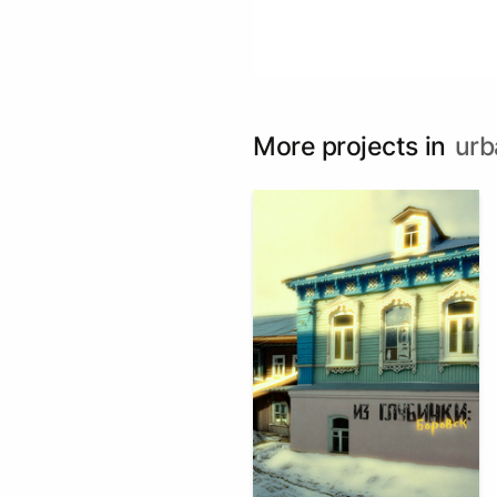
More projects in
urb
4
Anna-Elizaveta Girina