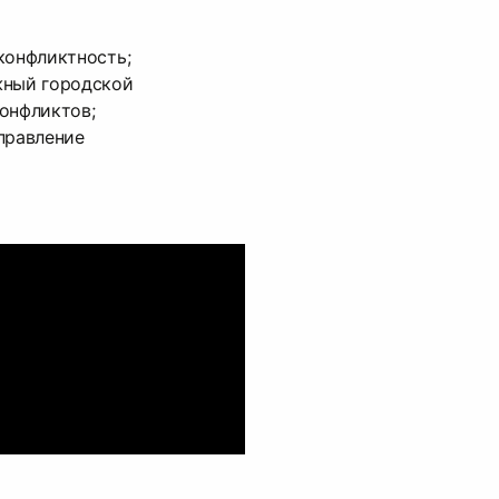
конфликтность;
жный городской
онфликтов;
правление