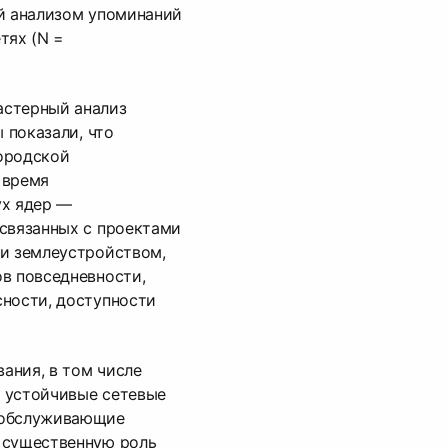
ый анализом упоминаний
тях (N =
астерный анализ
ы показали, что
ородской
 время
ух ядер —
 связанных с проектами
 и землеустройством,
в повседневности,
сности, доступности
ания, в том числе
 устойчивые сетевые
 обслуживающие
 существенную роль