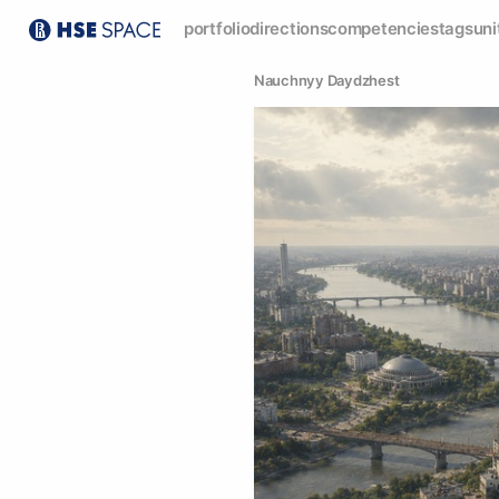
portfolio
directions
competencies
tags
uni
Nauchnyy Daydzhest