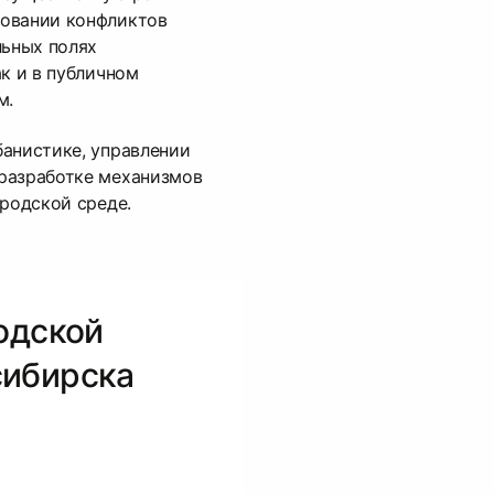
овании конфликтов
льных полях
ак и в публичном
м.
анистике, управлении
разработке механизмов
ородской среде.
одской
сибирска