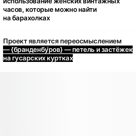
использование женских винтажных
часов, которые можно найти
на барахолках
Проект является переосмыслением
— {бранденбу́ров} — петель и застёжек
на гусарских куртках