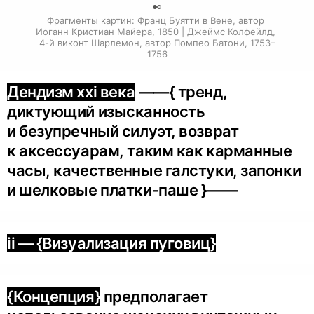
0
Фрагменты картин: Франц Буятти в Вене, автор 
Иоганн Кристиан Майера, 1850 | Джеймс Колфейлд, 
4-й виконт Шарлемон, автор Помпео Батони, 1753–
1756
Дендизм xxi века
——{ тренд,
диктующий изысканность
и безупречный силуэт, возврат
к аксессуарам, таким как карманные
часы, качественные галстуки, запонки
ii — {Визуализация пуговиц}
{Концепция}
предполагает