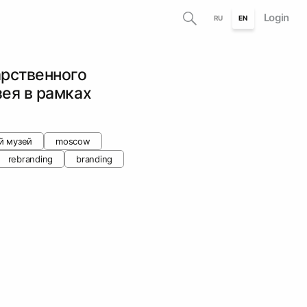
Login
RU
EN
арственного
ея в рамках
й музей
moscow
rebranding
branding