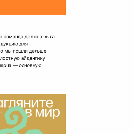
ша команда должна была
одукцию для
ко мы пошли дальше
елостную айдентику
 мерча — основную