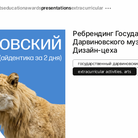
ts
education
awards
presentations
extracurricular
Ребрендинг Госуд
Дарвиновского муз
Дизайн-цеха
государственный дарвиновски
extracurricular activities. arts