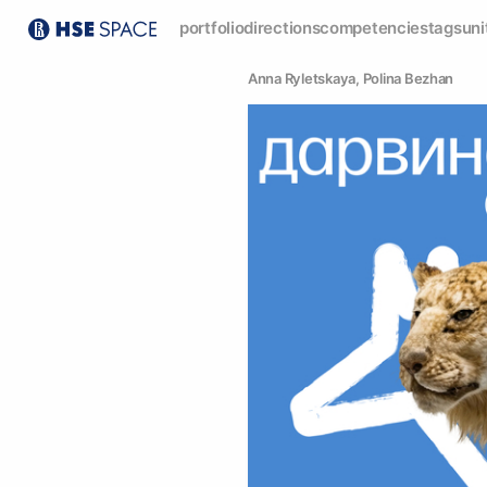
portfolio
directions
competencies
tags
uni
Anna Ryletskaya
, 
Polina Bezhan