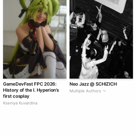
GameDevFest FPC 2026:
Neo Jazz @ SCHIZICH
History of the I. Hyperion’s
Multiple Authors
first cosplay
Kseniya Kuvardina