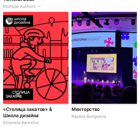
Multiple Authors
«Столица закатов» &
Менторство
Школа дизайна
Rayana Bungueva
Elizaveta Karezina