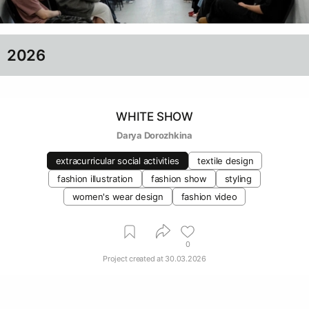
2026
WHITE SHOW
Darya Dorozhkina
extracurricular social activities
textile design
fashion illustration
fashion show
styling
women's wear design
fashion video
0
Project created at
30.03.2026