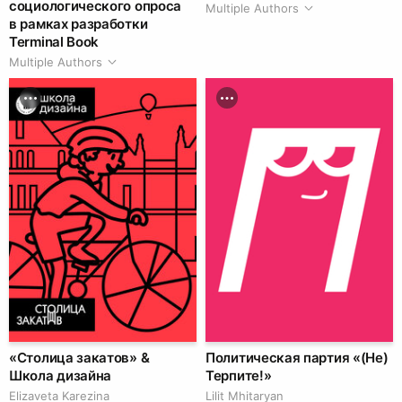
социологического опроса
Multiple Authors
в рамках разработки
Terminal Book
Multiple Authors
«Столица закатов» &
Политическая партия «(Не)
Школа дизайна
Терпите!»
Elizaveta Karezina
Lilit Mhitaryan