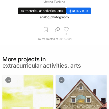
Ustina Turkina
extracurricular activities. arts
фки ниу вшэ
analog photography
2
Project created at
29.12.2025
More projects in
extracurricular activities. arts