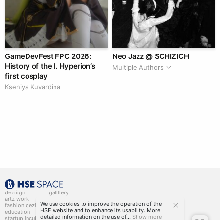
GameDevFest FPC 2026:
Neo Jazz @ SCHIZICH
History of the I. Hyperion’s
Multiple Authors
first cosplay
Kseniya Kuvardina
deziiign
gallllery
artz work
gallllery.art
We use cookies to improve the operation of the
fashion deziiign
kiiids.art
HSE website and to enhance its usability. More
education
detailed information on the use of...
Show more
startup incubator