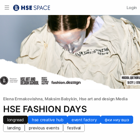
Login
Elena Ermakovishna
, 
Maksim Babykin
, 
Hse art and design Media
HSE FASHION DAYS
longread
hse creative hub
event factory
фки ниу вшэ
landing
previous events
festival