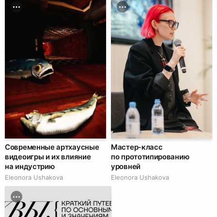
Современные артхаусные
Мастер-класс
видеоигры и их влияние
по прототипированию
на индустрию
уровней
Eleonora Ushakova
Eleonora Ushakova