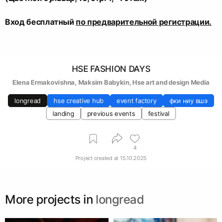
Вход бесплатный
по предварительной регистрации.
HSE FASHION DAYS
Elena Ermakovishna
, 
Maksim Babykin
, 
Hse art and design Media
longread
hse creative hub
event factory
фки ниу вшэ
landing
previous events
festival
4
Project created at
15.10.2025
More projects in
longread