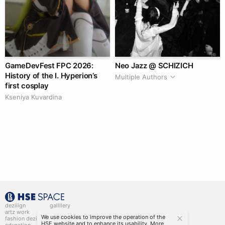
GameDevFest FPC 2026:
Neo Jazz @ SCHIZICH
History of the I. Hyperion’s
Multiple Authors
first cosplay
Kseniya Kuvardina
deziiign
gallllery
artz work
gallllery.art
We use cookies to improve the operation of the
fashion deziiign
kiiids.art
HSE website and to enhance its usability. More