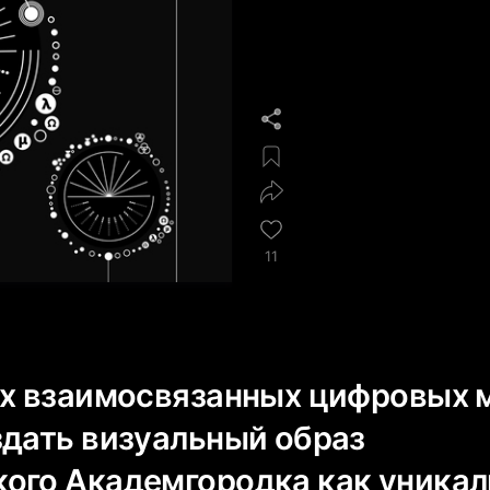
11
ёх взаимосвязанных цифровых 
здать визуальный образ
ого Академгородка как уникал