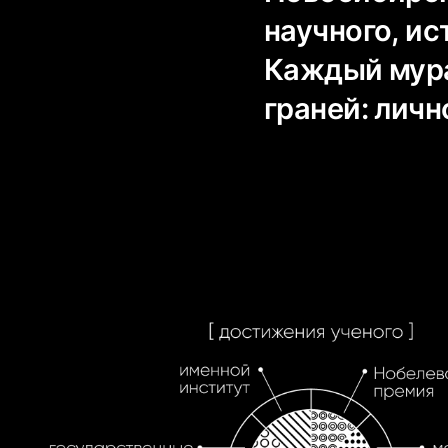
научного, ис
Каждый мура
граней: личн