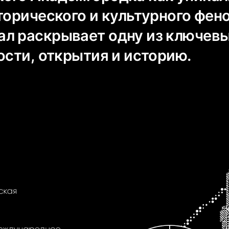
торического и культурного фен
л раскрывает одну из ключев
ости, открытия и историю.