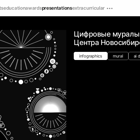
ts
education
awards
presentations
extracurricular
Цифровые муралы
Центра Новосибир
infographics
mural
ai 