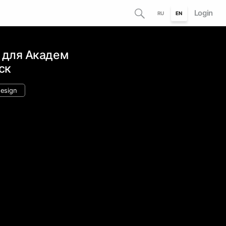
Login
RU
EN
 для Академ
ск
design