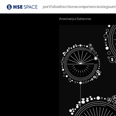
portfolio
directions
competencies
tags
uni
Anastasiya Saharova