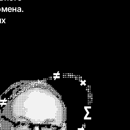
омена.
ых