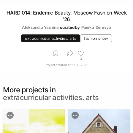
HARD 014: Endemic Beauty. Moscow Fashion Week
‘26
Aleksandra Yashina
curated by
Panika  Derevya
extracurricular activities. arts
fashion show
3
Project created at
27.03.2026
More projects in
extracurricular activities. arts