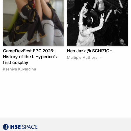
GameDevFest FPC 2026:
Neo Jazz @ SCHIZICH
History of the I. Hyperion’s
Multiple Authors
first cosplay
Kseniya Kuvardina