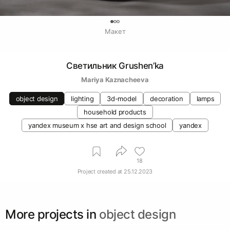
0
Макет
Светильник Grushen’ka
Mariya Kaznacheeva
object design
lighting
3d-model
decoration
lamps
household products
yandex museum х hse art and design school
yandex
18
Project created at
25.12.2023
More projects in
object design