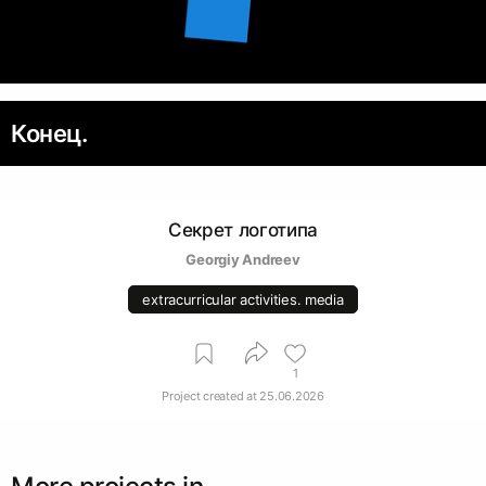
Конец.
Секрет логотипа
Georgiy Andreev
extracurricular activities. media
1
Project created at
25.06.2026