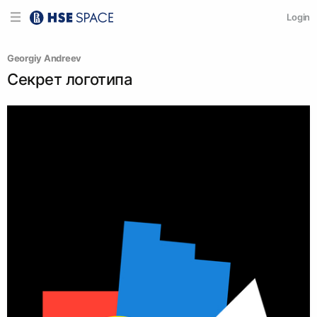
Login
Georgiy Andreev
Секрет логотипа