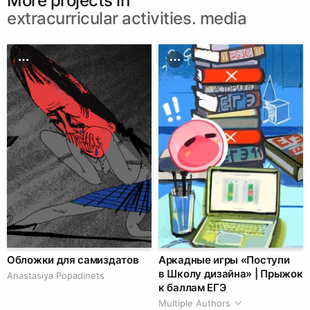
More projects in
extracurricular activities. media
Обложки для самиздатов
Аркадные игры «Поступи
в Школу дизайна» | Прыжок
Anastasiya Popadinets
к баллам ЕГЭ
Multiple Authors