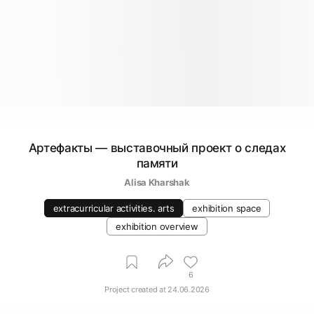
Артефакты — выставочный проект о следах
памяти
Alisa Kharshak
extracurricular activities. arts
exhibition space
exhibition overview
6
Project created at
24.06.2026