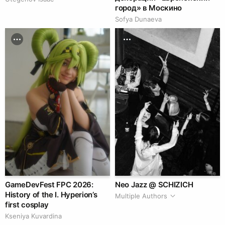
город» в Москино
Sofya Dunaeva
GameDevFest FPC 2026:
Neo Jazz @ SCHIZICH
History of the I. Hyperion’s
Multiple Authors
first cosplay
Kseniya Kuvardina