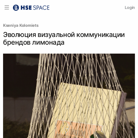
Login
Kseniya Kolomiets
Эволюция визуальной коммуникации
брендов лимонада