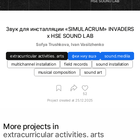
Звук для инсталляции «SIMULACRUM» INVADERS
x HSE SOUND LAB
Sofya Trushkova
, 
Ivan Vasilzhenko
extracurricular activities. arts
фки ниу вшэ
sound.mediiia
multichannel installation
field records
sound installation
musical composition
sound art
52
Project created at
25.12.2025
More projects in
extracurricular activities. arts