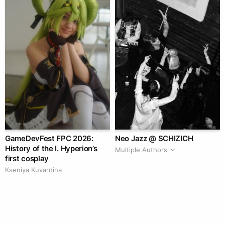
GameDevFest FPC 2026:
Neo Jazz @ SCHIZICH
History of the I. Hyperion’s
Multiple Authors
first cosplay
Kseniya Kuvardina