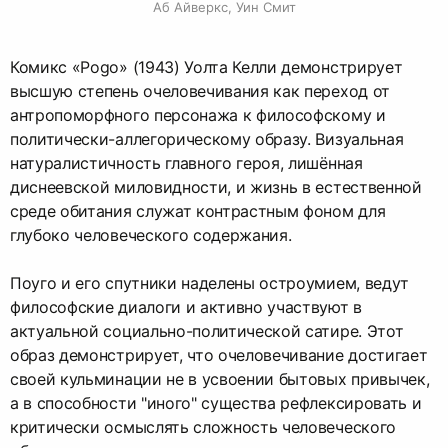
Аб Айверкс, Уин Смит
Комикс «Pogo» (1943) Уолта Келли демонстрирует
высшую степень очеловечивания как переход от
антропоморфного персонажа к философскому и
политически-аллегорическому образу. Визуальная
натуралистичность главного героя, лишённая
диснеевской миловидности, и жизнь в естественной
среде обитания служат контрастным фоном для
глубоко человеческого содержания.
Поуго и его спутники наделены остроумием, ведут
философские диалоги и активно участвуют в
актуальной социально-политической сатире. Этот
образ демонстрирует, что очеловечивание достигает
своей кульминации не в усвоении бытовых привычек,
а в способности "иного" существа рефлексировать и
критически осмыслять сложность человеческого