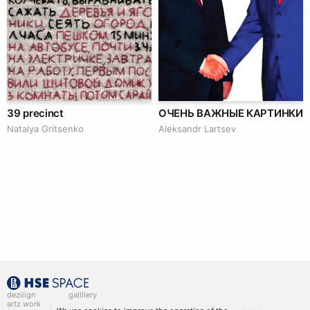
39 precinct
ОЧЕНЬ ВАЖНЫЕ КАРТИНКИ
Natalya Gritsenko
Аleksandr Lartsev
deziiign
gallllery
artz work
gallllery.art