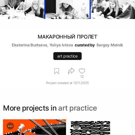
МАКАРОННЫЙ ПРОЛЕТ
Ekaterina Burtseva
, 
Yuliya Ivleva
curated by
Sergey Melnik
art practice
12
Project created at
13.11.2025
More projects in
art practice