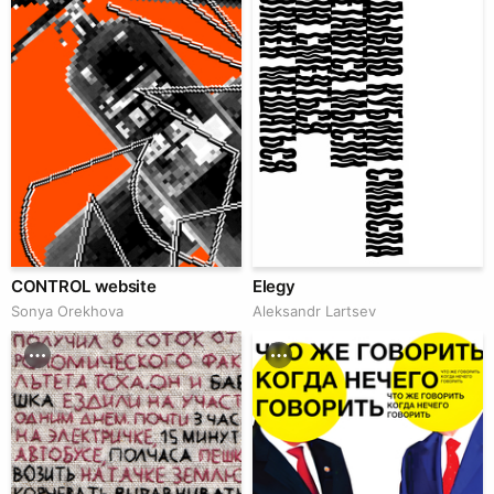
CONTROL website
Elegy
Sonya Orekhova
Аleksandr Lartsev