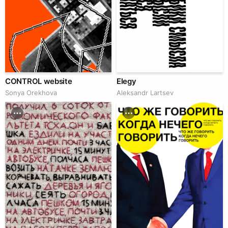
CONTROL website
Elegy
Sonya Orekhova
Аleksandr Lartsev