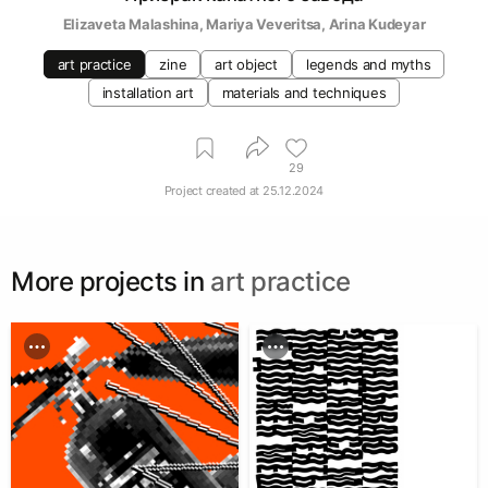
Elizaveta Malashina
, 
Mariya Veveritsa
, 
Arina Kudeyar
art practice
zine
art object
legends and myths
installation art
materials and techniques
29
Project created at
25.12.2024
More projects in
art practice