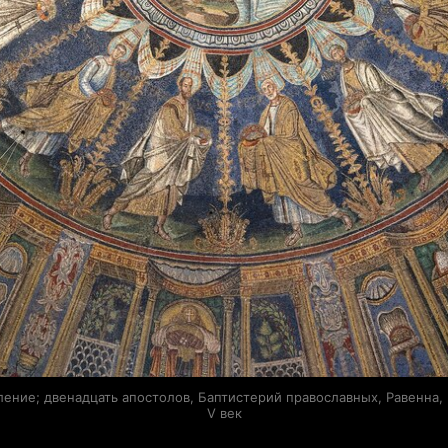
ление; двенадцать апостолов, Баптистерий православных, Равенна, 
V век