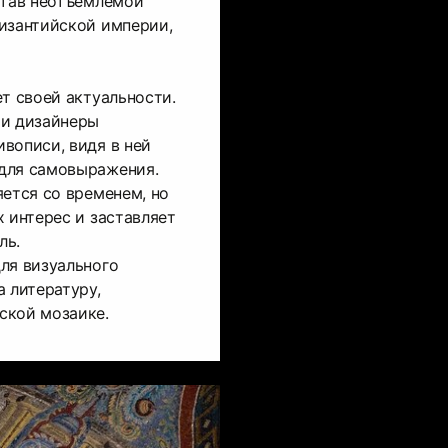
став неотъемлемой
изантийской империи,
ет своей актуальности.
 и дизайнеры
вописи, видя в ней
для самовыражения.
яется со временем, но
х интерес и заставляет
ль.
ля визуального
а литературу,
ской мозаике.