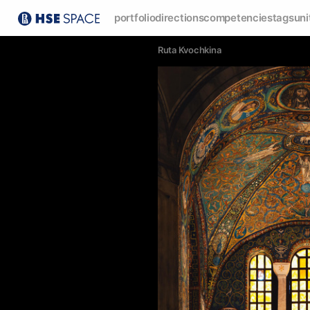
portfolio
directions
competencies
tags
uni
Ruta Kvochkina