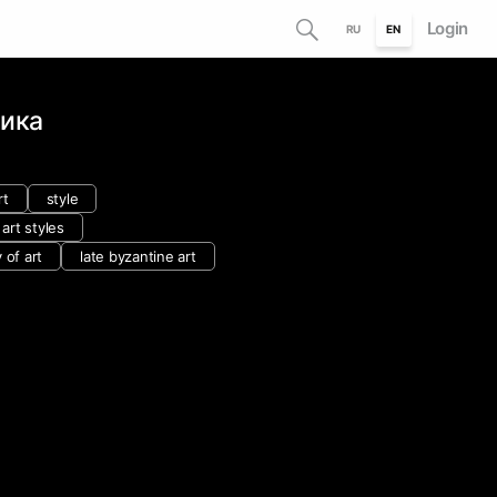
Login
RU
EN
аика
rt
style
 art styles
 of art
late byzantine art