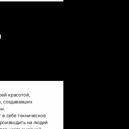
а
оей красотой,
й, создававших
ы.
 в себе техническое
производить на людей