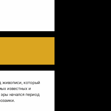
д живописи, который
мых известных и
й эры начался период
озаики.