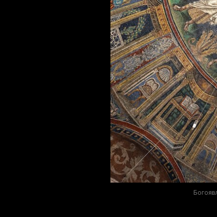
Богояв