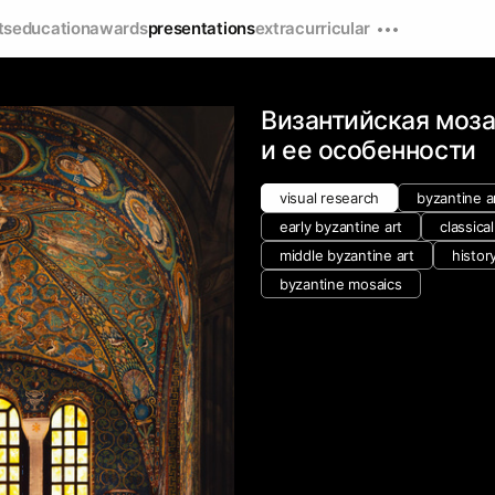
ts
education
awards
presentations
extracurricular
Византийская моз
и ее особенности
visual research
byzantine a
early byzantine art
classical
middle byzantine art
history
byzantine mosaics