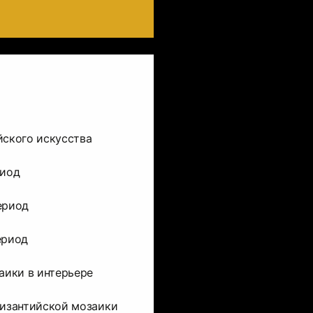
йского искусства
риод
ериод
ериод
аики в интерьере
византийской мозаики