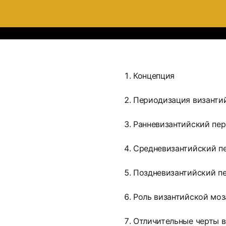
Концепция
Периодизация византи
Ранневизантийский пе
Средневизантийский п
Поздневизантийский п
Роль византийской моз
Отличительные черты 