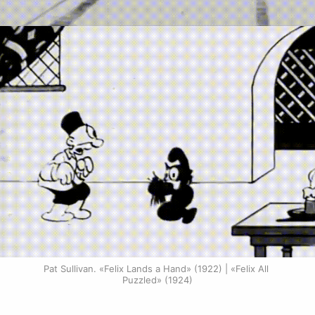
Pat Sullivan. «Felix Lands a Hand» (1922) | «Felix All 
Puzzled» (1924)