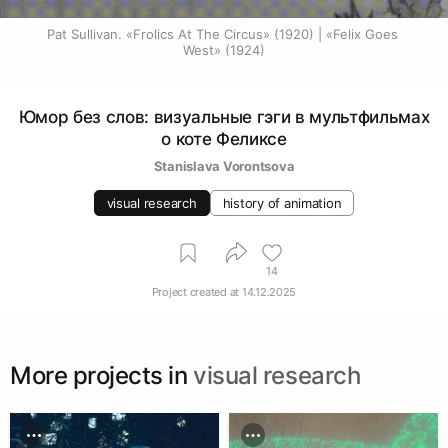
Pat Sullivan. «Frolics At The Circus» (1920) | «Felix Goes 
West» (1924)
Юмор без слов: визуальные гэги в мультфильмах
о коте Феликсе
Stanislava Vorontsova
visual research
history of animation
14
Project created at
14.12.2025
More projects in
visual research