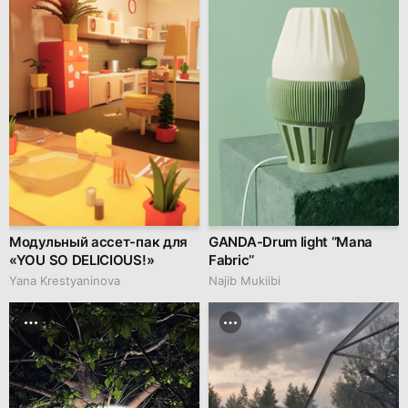
Модульный ассет-пак для
GANDA-Drum light ‘’Mana
«YOU SO DELICIOUS!»
Fabric’’
Yana Krestyaninova
Najib Mukiibi