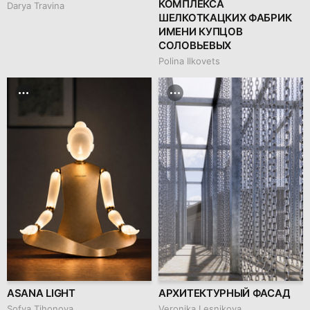
КОМПЛЕКСА
Darya Travina
ШЕЛКОТКАЦКИХ ФАБРИК
ИМЕНИ КУПЦОВ
СОЛОВЬЕВЫХ
Polina Ilkovets
ASANA LIGHT
АРХИТЕКТУРНЫЙ ФАСАД
Sofya Tihonova
Veronika Lesnikova