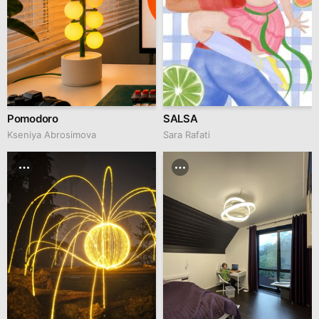
Pomodoro
SALSA
Kseniya Abrosimova
Sara Rafati