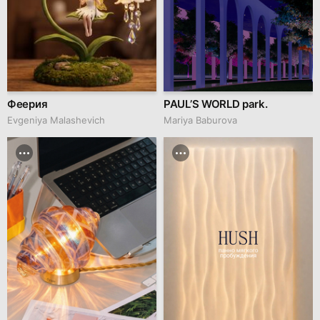
Феерия
PAUL’S WORLD park.
Evgeniya Malashevich
Mariya Baburova