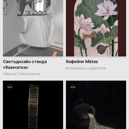
Светодизайн стенда
Кофейня Màtes
«Камчатка»
Anastasiya Logacheva
Valeriya Tokmacheva