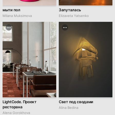
мыти пол
Запуталась
Milana Muksimova
Elizaveta Yatsenko
LightCode. Проект
Свет под сводами
ресторана
Alina Bedina
Alena Gorokhova