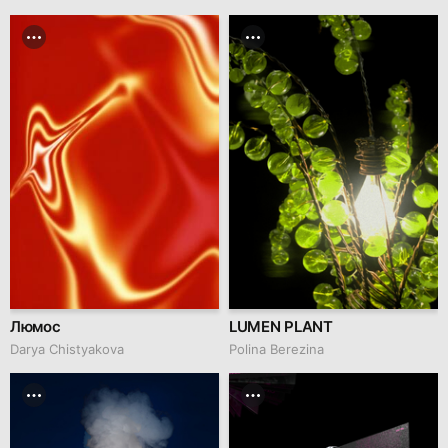
Люмос
LUMEN PLANT
Darya Chistyakova
Polina Berezina