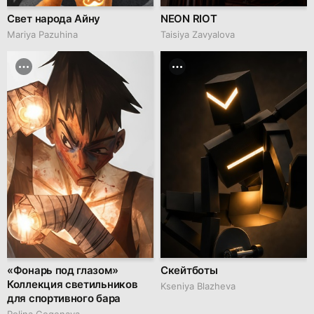
Свет народа Айну
NEON RIOT
Mariya Pazuhina
Taisiya Zavyalova
«Фонарь под глазом»
Скейтботы
Коллекция светильников
Kseniya Blazheva
для спортивного бара
Polina Gegenava