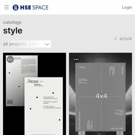
Login
catalogs
style
actual
all projects  | 4041