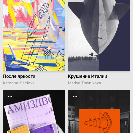
После яркости
Крушение Италии
Katerina Kiseleva
Mariya Travnikova