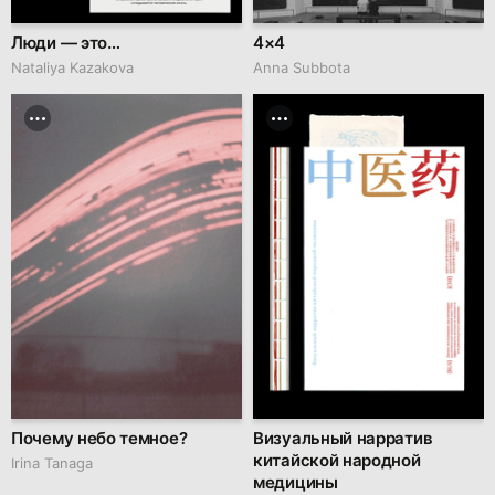
Люди — это…
4×4
Nataliya Kazakova
Anna Subbota
Почему небо темное?
Визуальный нарратив
китайской народной
Irina Tanaga
медицины