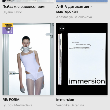
Пейзаж с расслоением
А+Б // детская зин-
мастерская
Ulyana Lavor
Anastasiya Beloklokova
BEST DESIGN
JUNE
2026
RE: FORM
immersion
Lyubov Medvedeva
Veronika Ostanina