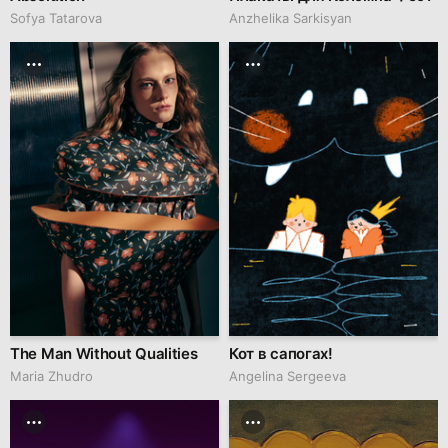
Sofya Tatarova
Anzhelika Sarkisyan
The Man Without Qualities
Кот в сапогах!
Maria Zhudro
Angelina Sergeeva