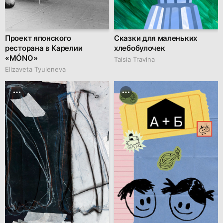
Проект японского
Сказки для маленьких
ресторана в Карелии
хлебобулочек
«MÓNO»
Taisia Travina
Elizaveta Tyuleneva