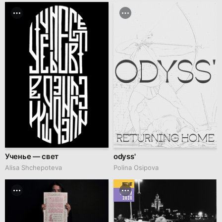
Ученье — свет
odyss'
Alisa Shchepoteva
Polina Osipova
BEST ART
MARCH
2026