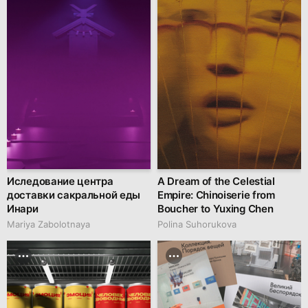
Иследование центра
A Dream of the Celestial
доставки сакральной еды
Empire: Chinoiserie from
Инари
Boucher to Yuxing Chen
Mariya Zabolotnaya
Polina Suhorukova