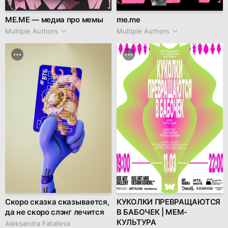
ME.ME — медиа про мемы
me.me
Multiple Authors
Multiple Authors
Скоро сказка сказывается,
КУКОЛКИ ПРЕВРАЩАЮТСЯ
да не скоро слэнг лечится
В БАБОЧЕК | МЕМ-
КУЛЬТУРА
Aleksandra Fatalieva