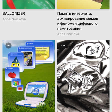
BALLONIZER
Память интернета:
архивирование мемов
Аnna Novikova
и феномен цифрового
памятования
Arina Zhizlova