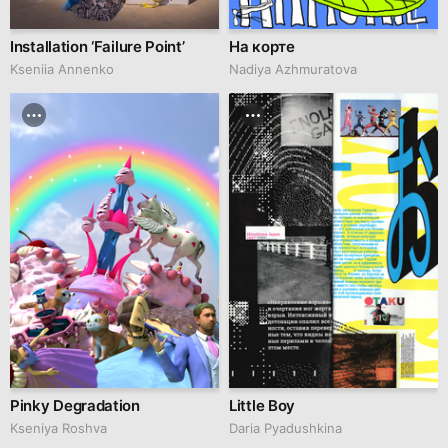
Installation ‘Failure Point’
На корте
Kseniia Аnnenko
Nadiya Azhmuratova
Pinky Degradation
Little Boy
Kseniya Roshva
Daria Pyadushkina