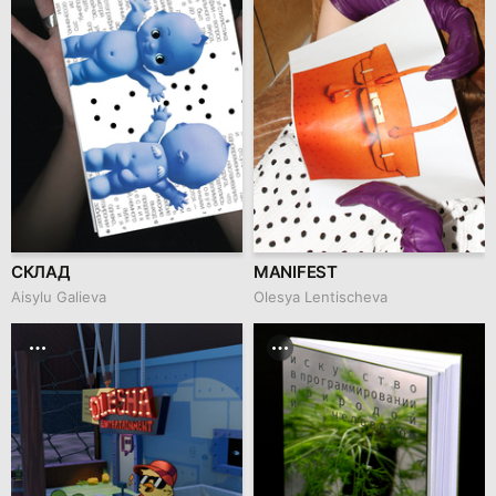
СКЛАД
MANIFEST
Aisylu Galieva
Olesya Lentischeva