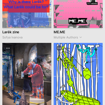
Larёk zine
ME.ME
Sofya Ivanova
Multiple Authors