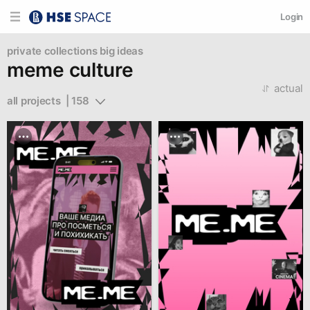
Login
private collections
big ideas
meme culture
actual
all projects  | 158