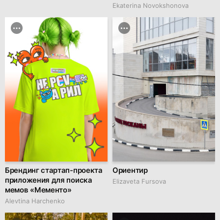
Ekaterina Novokshonova
Брендинг стартап-проекта
Ориентир
приложения для поиска
Elizaveta Fursova
мемов «Мементо»
Alevtina Harchenko