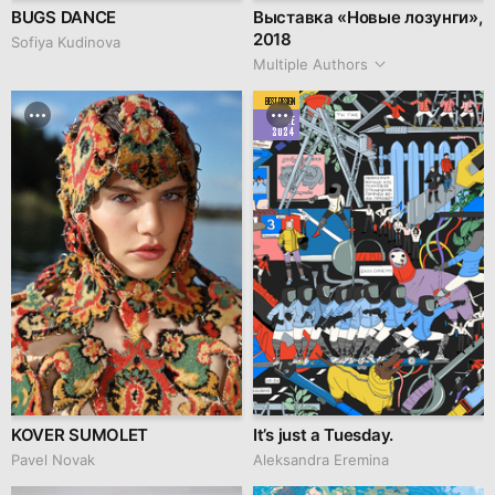
BUGS DANCE
Выставка «Новые лозунги»,
2018
Sofiya Kudinova
Multiple Authors
BEST DESIGN
JUNE
2024
KOVER SUMOLET
It’s just a Tuesday.
Pavel Novak
Aleksandra Eremina