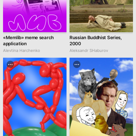
«Memlib» meme search
Russian Buddhist Series,
application
2000
Alevtina Harchenko
Аleksandr SHaburov