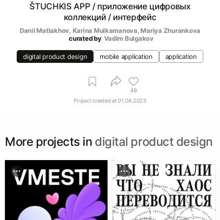
ŠTUCHKIS APP / приложение цифровых
коллекций / интерфейс
Danil Matlakhov
, 
Karina Mulkamanova
, 
Mariya Zhurankova
curated by
Vadim Bulgakov
digital product design
mobile application
application
49
Project created at
01.04.2023
More projects in
digital product design