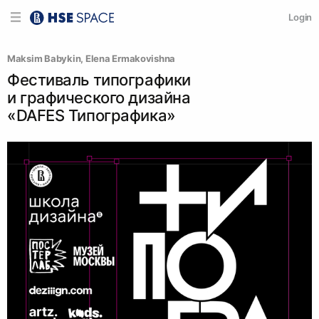
Login
Maksim Babykin
, 
Elena Ermakovishna
Фестиваль типографики
и графического дизайна
«DAFES Типографика»