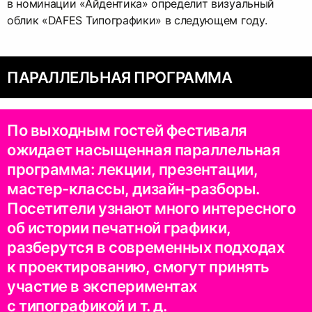
в номинации «Айдентика» определит визуальный
облик «DAFES Типографики» в следующем году.
ПАРАЛЛЕЛЬНАЯ ПРОГРАММА
По выходным гостей фестиваля
ожидает насыщенная параллельная
программа: лекции, презентации,
мастер-классы, дизайн-разборы.
Посетители узнают много интересного
об истории печатной графики,
разберутся в современных подходах
к проектированию, смогут принять
участие в экспериментах
с типографикой и т. д.