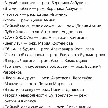
«Акулий сэндвич» — реж. Вероника Азбукина
«Этажи: побег» — реж. Вероника Азбукина
«Гаргари» — реж. Дарья Марченко
«Улов» — реж. Диана Амини
«Поймай меня, если сможешь» — реж. Диана Амини
«Зубной ад» — реж. Анастасия Андронова
«CAVE GROOVE» — реж. Анастасия Комелина
«Beer Day» — реж. Мария Костенкова
«Обычные будни» — реж. Александра Костылева
«С чего всё началось» — реж. Елизавета Бурмистрова
«В первый вагон» — реж. Ульяна Комольцева
«Третьякот и музейные профессии» — реж. Василий
Разорёнов
«Школьный друг» — реж. Анастасия Шерстнёва
«Мальчик» — реж. Полина Морозова
«В гости на елку» — реж. Полина Данилова
«Теория невероятности. Буктрейлер» — реж.
Григорий Киселев
«Поймай, если сможешь» — реж. Диана Амини