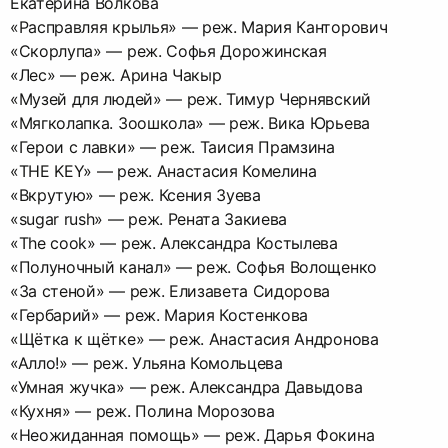
Екатерина Волкова
«Расправляя крылья» — реж. Мария Канторович
«Скорлупа» — реж. Софья Дорожинская
«Лес» — реж. Арина Чакыр
«Музей для людей» — реж. Тимур Чернявский
«Мягколапка. Зоошкола» — реж. Вика Юрьева
«Герои с лавки» — реж. Таисия Прамзина
«THE KEY» — реж. Анастасия Комелина
«Вкрутую» — реж. Ксения Зуева
«sugar rush» — реж. Рената Закиева
«The cook» — реж. Александра Костылева
«Полуночный канал» — реж. Софья Волощенко
«За стеной» — реж. Елизавета Сидорова
«Гербарий» — реж. Мария Костенкова
«Щётка к щётке» — реж. Анастасия Андронова
«Алло!» — реж. Ульяна Комольцева
«Умная жучка» — реж. Александра Давыдова
«Кухня» — реж. Полина Морозова
«Неожиданная помощь» — реж. Дарья Фокина