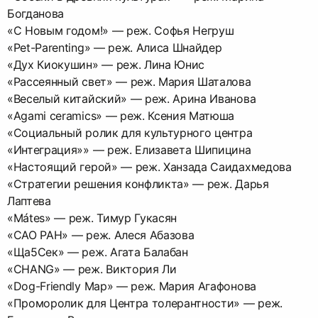
Богданова
«С Новым годом!» — реж. Софья Негруш
«Pet-Parenting» — реж. Алиса Шнайдер
«Дух Киокушин» — реж. Лина Юнис
«Рассеянный свет» — реж. Мария Шаталова
«Веселый китайский» — реж. Арина Иванова
«Agami ceramics» — реж. Ксения Матюша
«Социальный ролик для культурного центра
«Интеграция»» — реж. Елизавета Шипицина
«Настоящий герой» — реж. Ханзада Саидахмедова
«Стратегии решения конфликта» — реж. Дарья
Лаптева
«Mátes» — реж. Тимур Гукасян
«САО РАН» — реж. Алеся Абазова
«Ща5Сек» — реж. Агата Балабан
«CHANG» — реж. Виктория Ли
«Dog-Friendly Map» — реж. Мария Агафонова
«Проморолик для Центра толерантности» — реж.