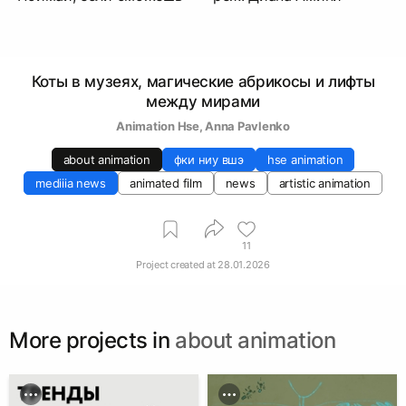
Коты в музеях, магические абрикосы и лифты
между мирами
Animation Hse
, 
Anna Pavlenko
about animation
фки ниу вшэ
hse animation
mediiia news
animated film
news
artistic animation
11
Project created at
28.01.2026
More projects in
about animation