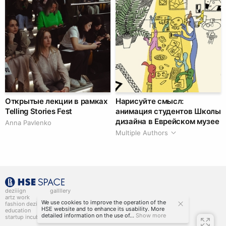
Открытые лекции в рамках
Нарисуйте смысл:
Telling Stories Fest
анимация студентов Школы
дизайна в Еврейском музее
Anna Pavlenko
Multiple Authors
deziiign
gallllery
artz work
gallllery.art
We use cookies to improve the operation of the
fashion deziiign
kiiids.art
HSE website and to enhance its usability. More
education
detailed information on the use of...
Show more
startup incubator