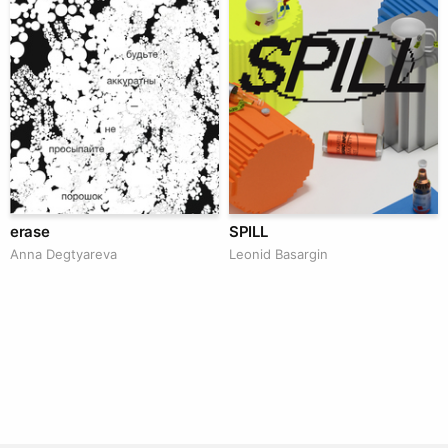
erase
SPILL
Anna Degtyareva
Leonid Basargin