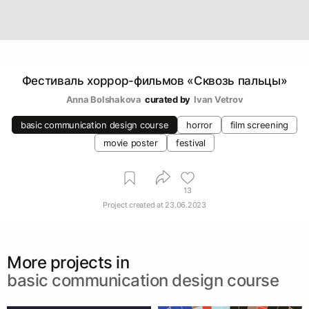
Фестиваль хоррор-фильмов «Сквозь пальцы»
Anna Bolshakova
curated by
Ivan Vetrov
basic communication design course
horror
film screening
movie poster
festival
13
Project created at
23.06.2023
More projects in
basic communication design course