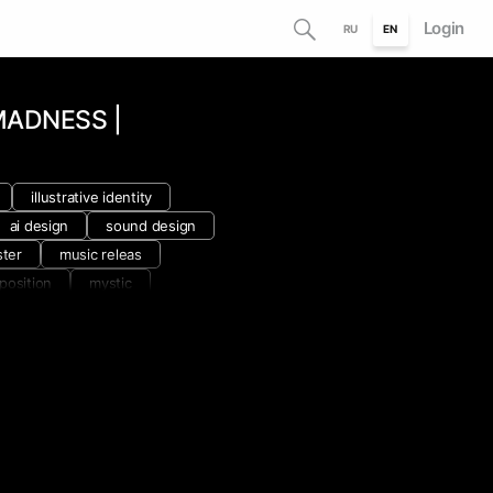
Login
RU
EN
MADNESS |
illustrative identity
ai design
sound design
ster
music releas
position
mystic
musical project