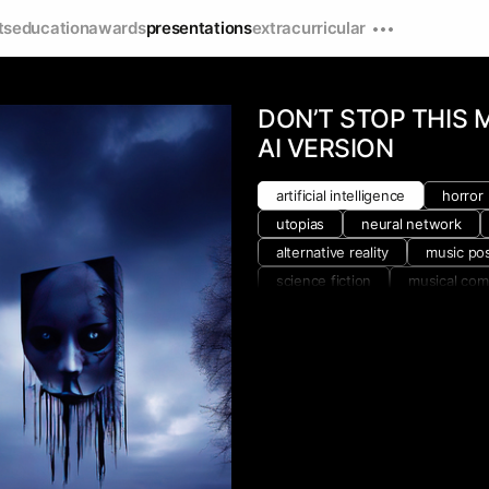
ts
education
awards
presentations
extracurricular
DON’T STOP THIS 
AI VERSION
artificial intelligence
horror
utopias
neural network
alternative reality
music po
science fiction
musical com
sound identity
sound art