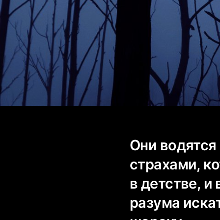
Они водятся
страхами, к
в детстве, и
разума иска