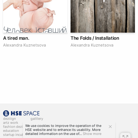
A tired man.
The Folds / Installation
Alexandra Kuznetsova
Alexandra Kuznetsova
deziiign
gallllery
artz work
gallllery.art
We use cookies to improve the operation of the
fashion deziiign
kiiids.art
HSE website and to enhance its usability. More
education
detailed information on the use of...
Show more
startup incubator