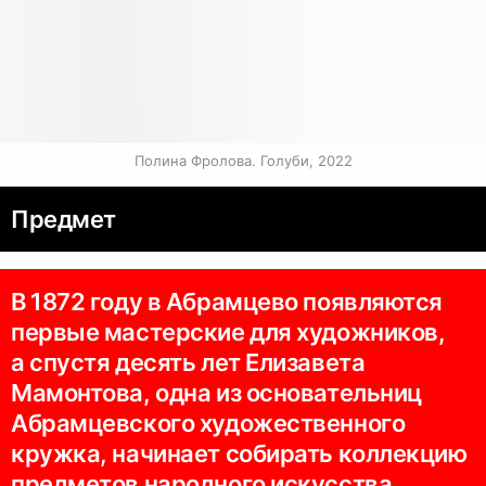
Полина Фролова. Голуби, 2022
Предмет
В 1872 году в Абрамцево появляются
первые мастерские для художников,
а спустя десять лет Елизавета
Мамонтова, одна из основательниц
Абрамцевского художественного
кружка, начинает собирать коллекцию
предметов народного искусства.