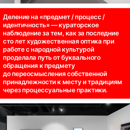
Деление на «предмет / процесс /
идентичность» — кураторское
наблюдение за тем, как за последние
сто лет художественная оптика при
работе с народной культурой
проделала путь от буквального
обращения к предмету
до переосмысления собственной
принадлежности к месту и традициям
через процессуальные практики.