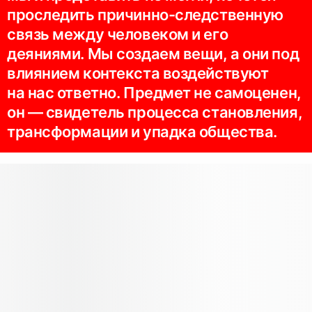
проследить причинно-следственную
связь между человеком и его
деяниями. Мы создаем вещи, а они под
влиянием контекста воздействуют
на нас ответно. Предмет не самоценен,
он — свидетель процесса становления,
трансформации и упадка общества.