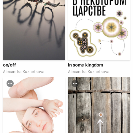
on/off
In some kingdom
Alexandra Kuznetsova
Alexandra Kuznetsova