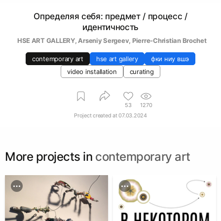
Определяя себя: предмет / процесс /
идентичность
  HSE ART GALLERY
, 
Arseniy Sergeev
, 
Pierre-Christian Brochet
contemporary art
hse art gallery
фки ниу вшэ
video installation
curating
53
1270
Project created at
07.03.2024
More projects in
contemporary art