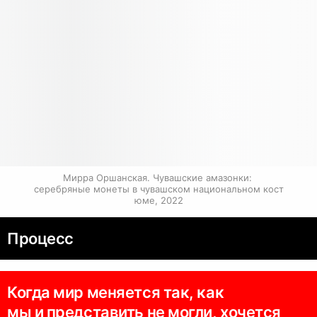
Мирра Оршанская. Чувашские амазонки: 
серебряные монеты в чувашском национальном кост
юме, 2022
Процесс
Когда мир меняется так, как
мы и представить не могли, хочется