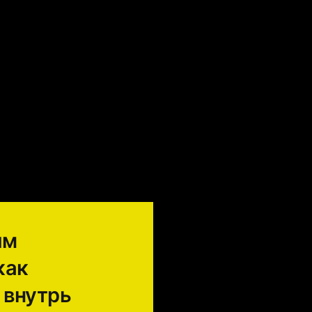
им
как
 внутрь