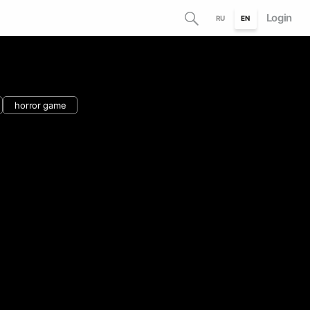
Login
RU
EN
horror game