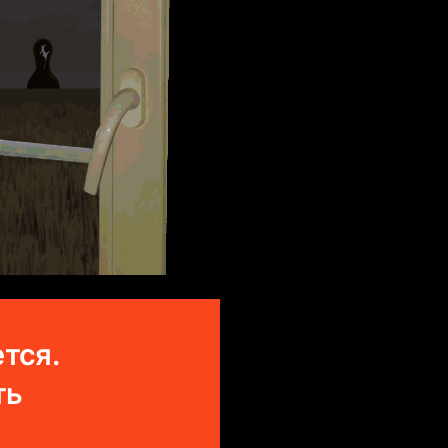
тся.
ть