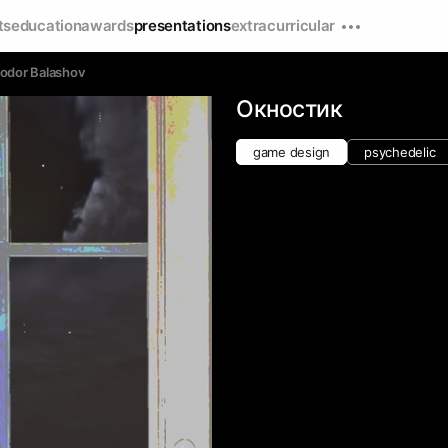
ts
education
awards
presentations
extracurricular
odor Balashov
Окностик
game design
psychedelic