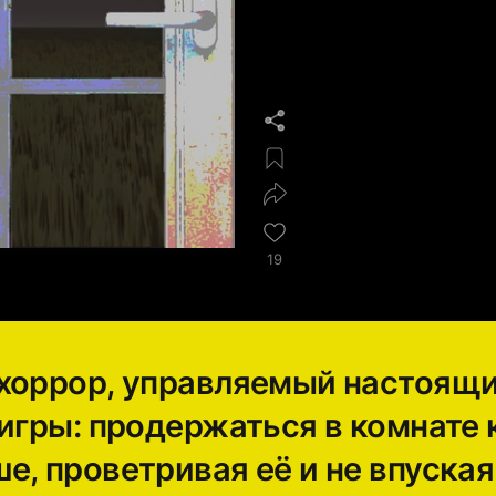
19
хоррор, управляемый настоящ
игры: продержаться в комнате 
, проветривая её и не впуская