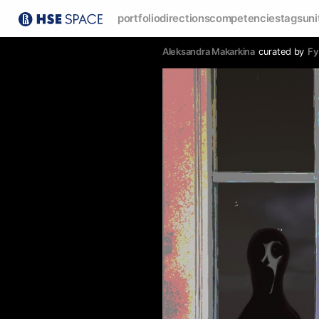
portfolio
directions
competencies
tags
uni
Aleksandra Makarkina
curated by
Fy