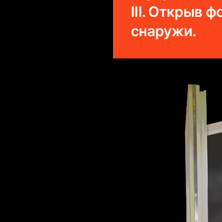
III. Открыв 
снаружи.