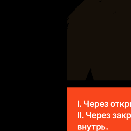
I. Через отк
II. Через за
внутрь.