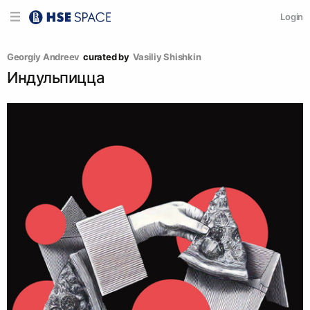
Login
Georgiy Andreev
curated by
Vasiliy Shishkin
Индульпицца