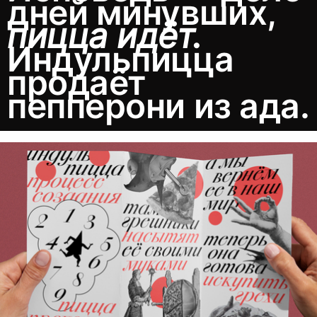
пицца идёт.
Индульпицца
продаёт
пепперони из ада.