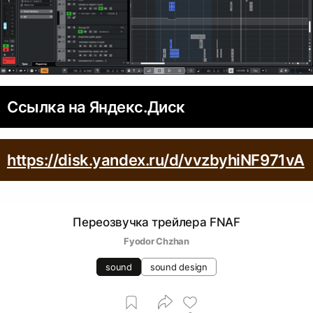
Ссылка на Яндекс.Диск
https://disk.yandex.ru/d/vvzbyhiNF971vA
Переозвучка трейлера FNAF
Fyodor Chzhan
sound
sound design