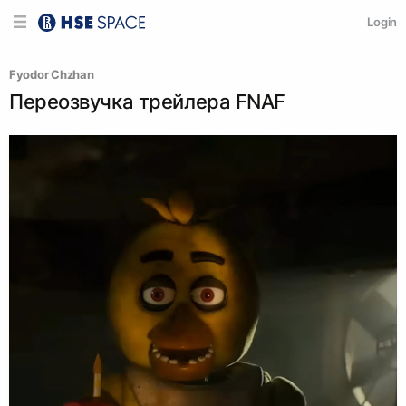
Login
Fyodor Chzhan
Переозвучка трейлера FNAF