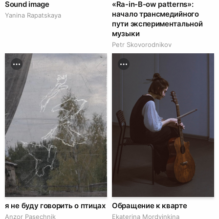
Sound image
«Ra-in-B-ow patterns»:
начало трансмедийного
Yanina Rapatskaya
пути экспериментальной
музыки
Petr Skovorodnikov
я не буду говорить о птицах
Обращение к кварте
Anzor Pasechnik
Ekaterina Mordvinkina