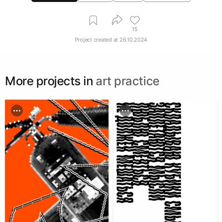
15
Project created at
26.10.2024
More projects in
art practice