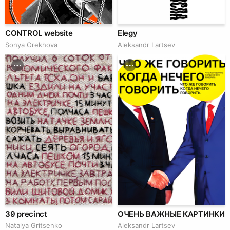
CONTROL website
Elegy
Sonya Orekhova
Аleksandr Lartsev
39 precinct
ОЧЕНЬ ВАЖНЫЕ КАРТИНКИ
Natalya Gritsenko
Аleksandr Lartsev