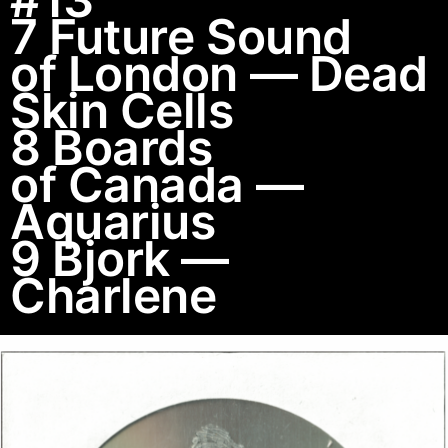
7 Future Sound
of London — Dead
Skin Cells
8 Boards
of Canada —
Aquarius
9 Bjork —
Charlene