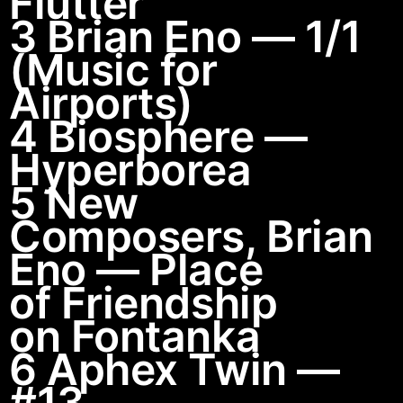
Flutter
3 Brian Eno — 1/1
(Music for
Airports)
4 Biosphere —
Hyperborea
5 New
Composers, Brian
Eno — Place
of Friendship
on Fontanka
6 Aphex Twin —
#13