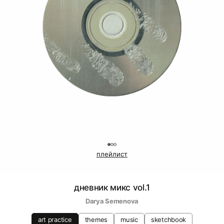
0
плейлист
дневник микс vol.1
Darya Semenova
art practice
themes
music
sketchbook