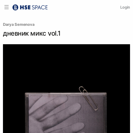
Login
Darya Semenova
дневник микс vol.1