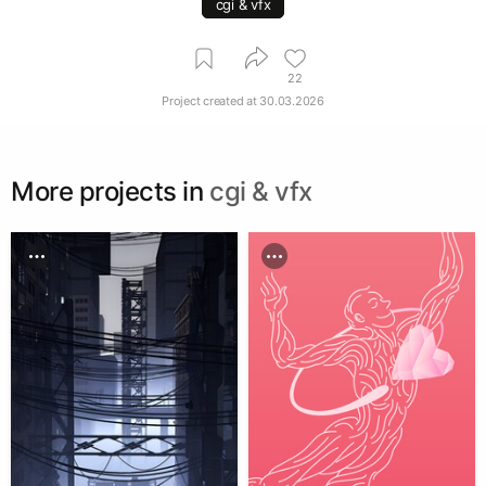
cgi & vfx
22
Project created at
30.03.2026
More projects in
cgi & vfx