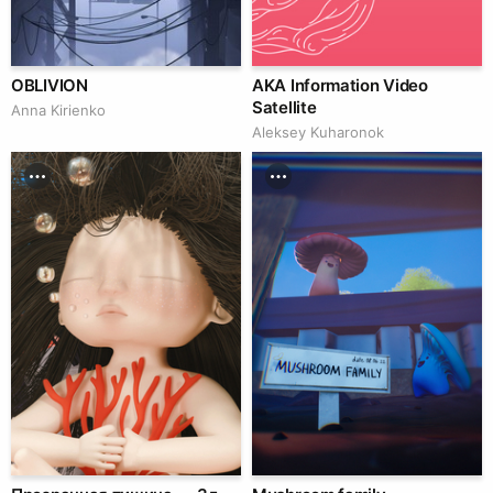
OBLIVION
AKA Information Video
Satellite
Anna Kirienko
Aleksey Kuharonok