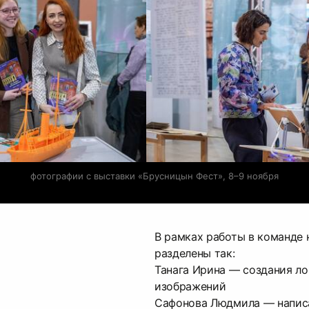
фотографии с выставки «Брусницын Фест», 8–9 ноября
В рамках работы в команде 
разделены так:
Танага Ирина — создания ло
изображений
Сафонова Людмила — написа