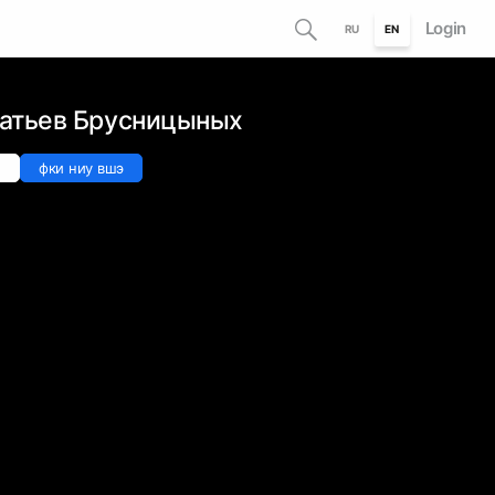
Login
RU
EN
ратьев Брусницыных
e
фки ниу вшэ