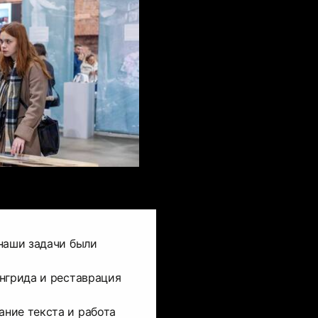
наши задачи были
нгрида и реставрация
ние текста и работа