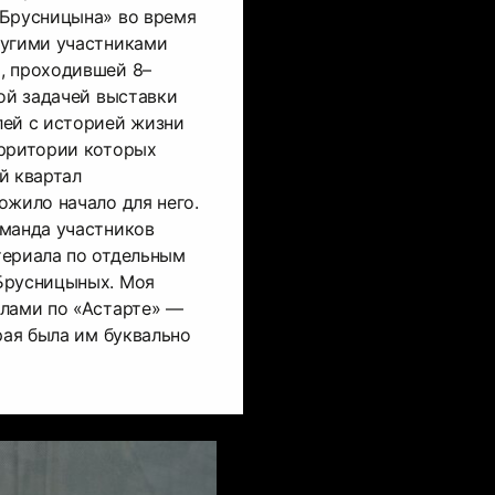
«Брусницына» во время
ругими участниками
, проходившей 8–
ой задачей выставки
лей с историей жизни
ерритории которых
й квартал
ожило начало для него.
оманда участников
териала по отдельным
Брусницыных. Моя
алами по «Астарте» —
рая была им буквально