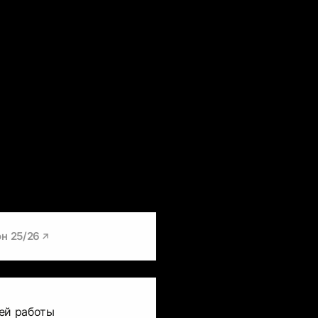
н 25/26
ей работы