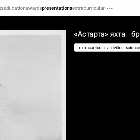
ts
education
awards
presentations
extracurricular
«Астарта» яхта б
extracurricular activities. scienc