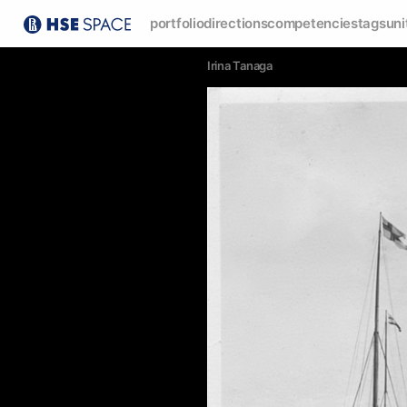
portfolio
directions
competencies
tags
uni
Irina Tanaga