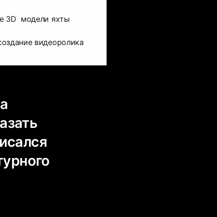
ие 3D модели яхты
создание видеоролика
та
казать
писался
турного