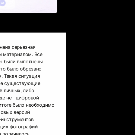
жена серьезная
м материалом. Все
ы были выполнены
сто было обрезано
. Такая ситуация
все существующие
в личных, либо
где нет цифровой
 итоге было необходимо
ровых версий
-инструментов
ющих фотографий
я получилось