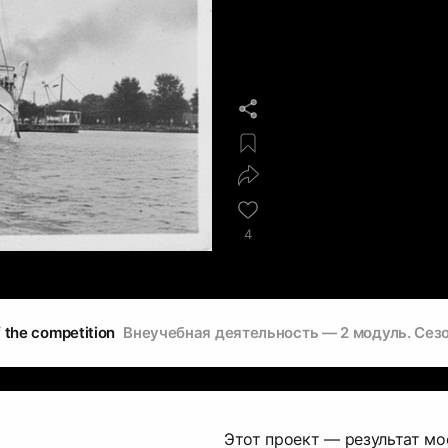
4
f the competition
Внеучебная деятельность — 2 модуль. Сезо
Этот проект — результат мо