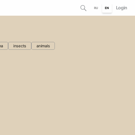
Login
RU
EN
na
insects
animals