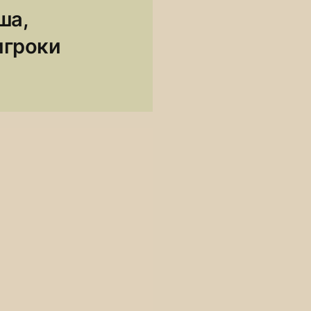
ша,
 игроки