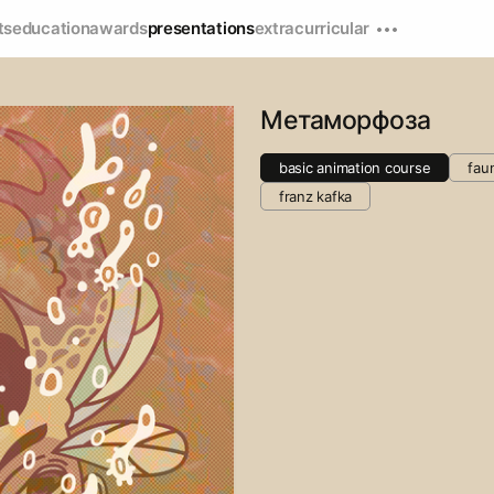
ts
education
awards
presentations
extracurricular
Метаморфоза
basic animation course
fau
franz kafka