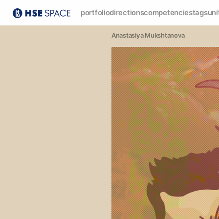
portfolio
directions
competencies
tags
uni
Anastasiya Mukshtanova