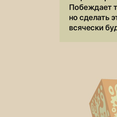
Побеждает т
но сделать э
всячески бу