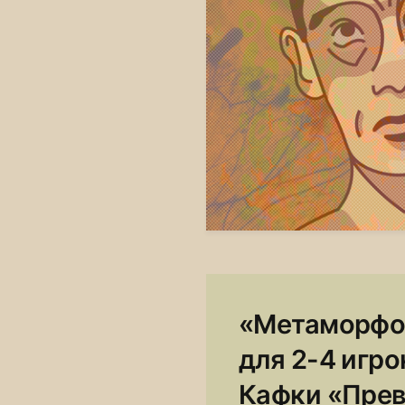
«Метаморфоз
для 2-4 игро
Кафки «Пре