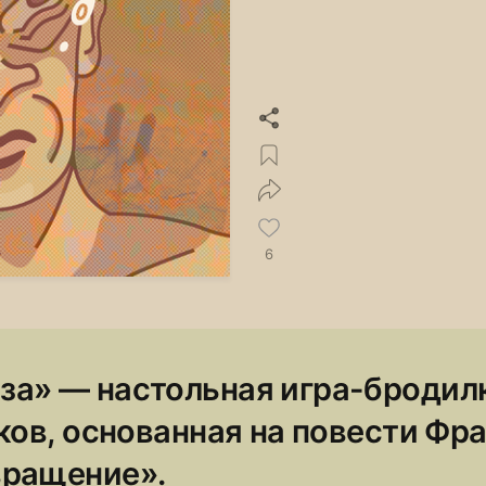
6
а» — настольная игра-бродил
ков, основанная на повести Фр
вращение».