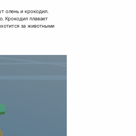
т олень и крокодил.
о. Крокодил плавает
охотится за животными