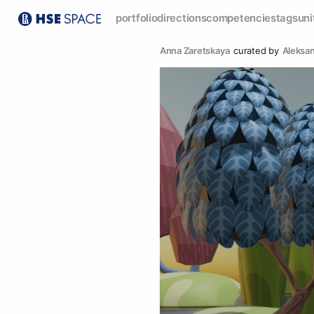
portfolio
directions
competencies
tags
uni
Anna Zaretskaya
curated by
Аleksa