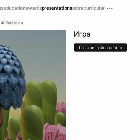
ts
education
awards
presentations
extracurricular
ndr Kostenko
Игра
basic animation course