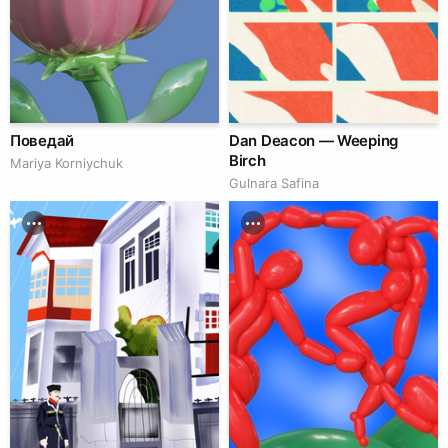
Поведай
Dan Deacon — Weeping
Birch
Mariya Korniychuk
Gulnara Safina