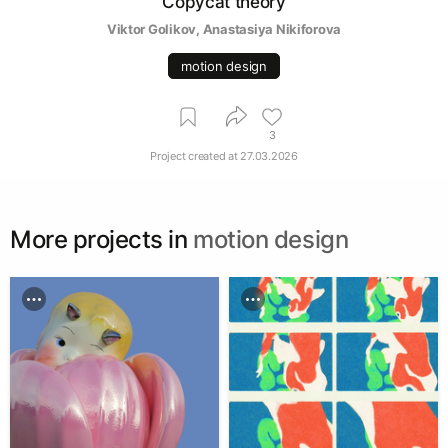
Copycat theory
Viktor Golikov
, 
Anastasiya Nikiforova
motion design
3
Project created at
27.03.2026
More projects in
motion design