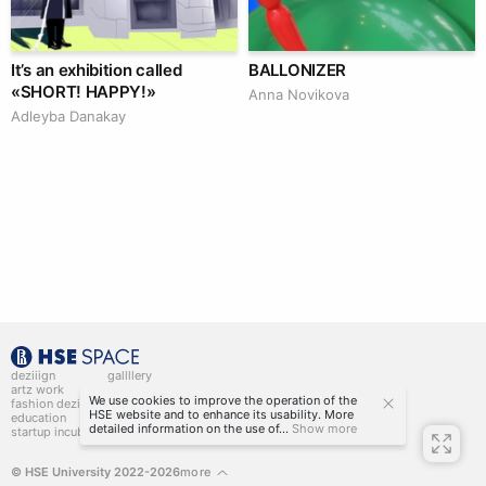
It’s an exhibition called
BALLONIZER
«SHORT! HAPPY!»
Аnna Novikova
Adleyba Danakay
deziiign
gallllery
artz work
gallllery.art
We use cookies to improve the operation of the
fashion deziiign
kiiids.art
HSE website and to enhance its usability. More
education
detailed information on the use of...
Show more
startup incubator
© HSE University 2022-2026
more