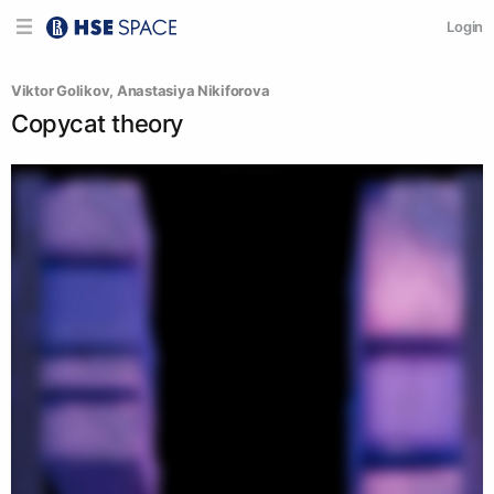
Login
Viktor Golikov
, 
Anastasiya Nikiforova
Copycat theory