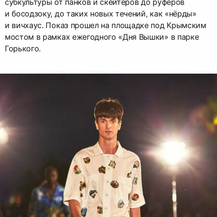
субкультуры от панков и скейтеров до руферов
и босодзоку, до таких новых течений, как «нёрды»
и вичхаус. Показ прошел на площадке под Крымским
мостом в рамках ежегодного «Дня Вышки» в парке
Горького.