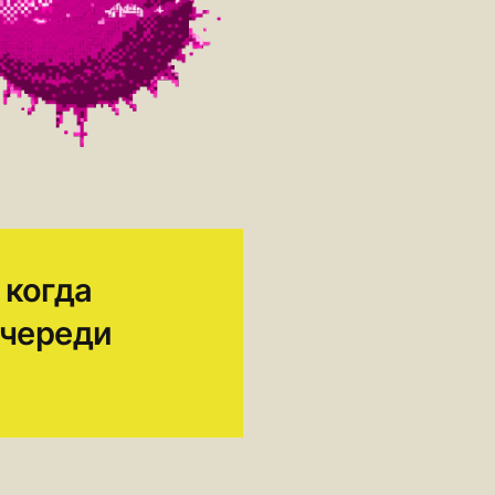
 когда
очереди