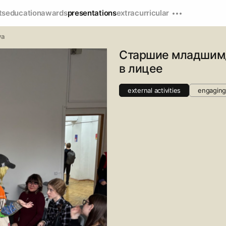
ts
education
awards
presentations
extracurricular
va
Старшие младшим/
в лицее
external activities
engaging