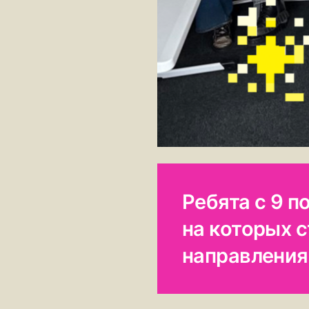
Ребята с 9 п
на которых 
направления