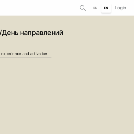
Login
RU
EN
День направлений
 experience and activation