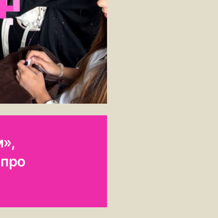
м»,
 про