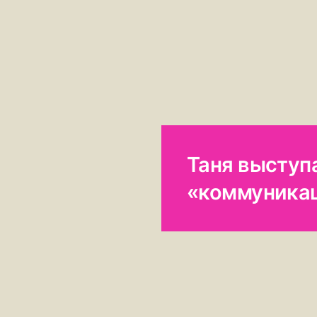
Таня выступ
«коммуникац