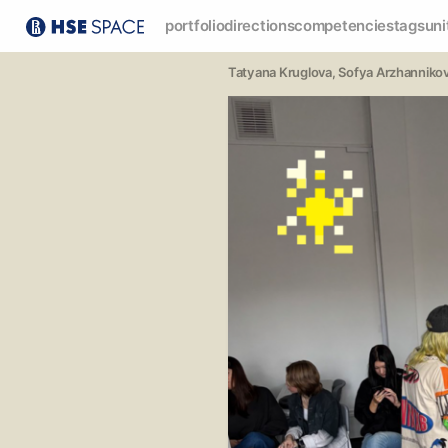
portfolio
directions
competencies
tags
uni
Tatyana Kruglova
, 
Sofya Arzhanniko