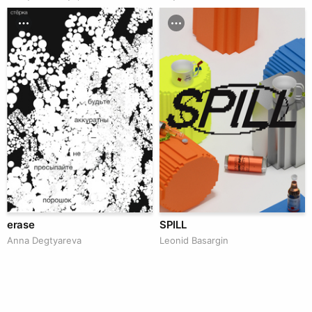
erase
SPILL
Anna Degtyareva
Leonid Basargin